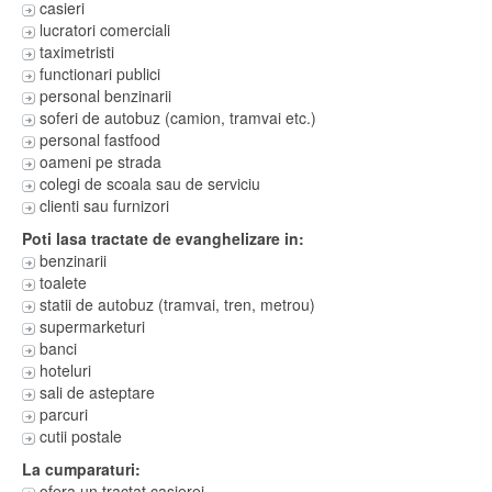
casieri
lucratori comerciali
taximetristi
functionari publici
personal benzinarii
soferi de autobuz (camion, tramvai etc.)
personal fastfood
oameni pe strada
colegi de scoala sau de serviciu
clienti sau furnizori
Poti lasa tractate de evanghelizare in:
benzinarii
toalete
statii de autobuz (tramvai, tren, metrou)
supermarketuri
banci
hoteluri
sali de asteptare
parcuri
cutii postale
La cumparaturi:
ofera un tractat casierei