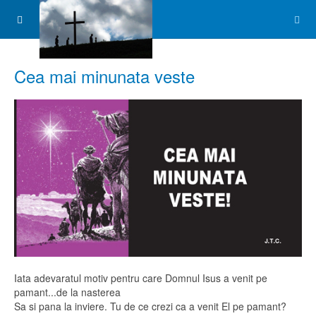
Cea mai minunata veste
Iata adevaratul motiv pentru care Domnul Isus a venit pe
pamant...de la nasterea
Sa si pana la inviere. Tu de ce crezi ca a venit El pe pamant?