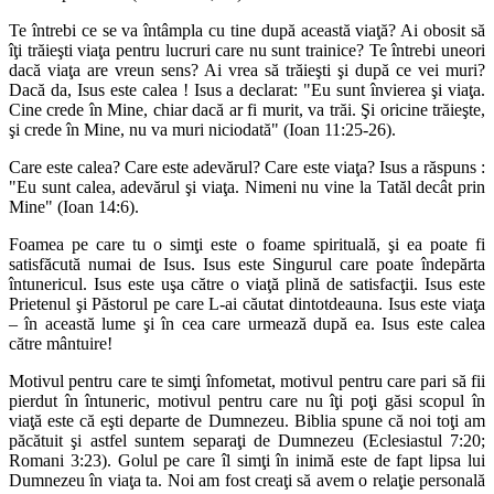
Te întrebi ce se va întâmpla cu tine după această viaţă? Ai obosit să
îţi trăieşti viaţa pentru lucruri care nu sunt trainice? Te întrebi uneori
dacă viaţa are vreun sens? Ai vrea să trăieşti şi după ce vei muri?
Dacă da, Isus este calea ! Isus a declarat: "Eu sunt învierea şi viaţa.
Cine crede în Mine, chiar dacă ar fi murit, va trăi. Şi oricine trăieşte,
şi crede în Mine, nu va muri niciodată" (Ioan 11:25-26).
Care este calea? Care este adevărul? Care este viaţa? Isus a răspuns :
"Eu sunt calea, adevărul şi viaţa. Nimeni nu vine la Tatăl decât prin
Mine" (Ioan 14:6).
Foamea pe care tu o simţi este o foame spirituală, şi ea poate fi
satisfăcută numai de Isus. Isus este Singurul care poate îndepărta
întunericul. Isus este uşa către o viaţă plină de satisfacţii. Isus este
Prietenul şi Păstorul pe care L-ai căutat dintotdeauna. Isus este viaţa
– în această lume şi în cea care urmează după ea. Isus este calea
către mântuire!
Motivul pentru care te simţi înfometat, motivul pentru care pari să fii
pierdut în întuneric, motivul pentru care nu îţi poţi găsi scopul în
viaţă este că eşti departe de Dumnezeu. Biblia spune că noi toţi am
păcătuit şi astfel suntem separaţi de Dumnezeu (Eclesiastul 7:20;
Romani 3:23). Golul pe care îl simţi în inimă este de fapt lipsa lui
Dumnezeu în viaţa ta. Noi am fost creaţi să avem o relaţie personală