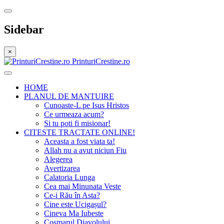
Sidebar
×
PrinturiCrestine.ro
HOME
PLANUL DE MANTUIRE
Cunoaste-L pe Isus Hristos
Ce urmeaza acum?
Si tu poti fi misionar!
CITESTE TRACTATE ONLINE!
Aceasta a fost viata ta!
Allah nu a avut niciun Fiu
Alegerea
Avertizarea
Calatoria Lunga
Cea mai Minunata Veste
Ce-i Rău în Asta?
Cine este Ucigașul?
Cineva Ma Iubeste
Cosmarul Diavolului