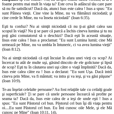
foame pentru mai mult în viaţa ta? Este ceva în adâncul tău care pare
să nu fie satisfăcut? Dacă da, atunci Isus este calea ! Isus a spus: "Eu
sunt Pâinea vieţii. Cine vine la Mine, nu va flămânzi niciodată; şi
cine crede în Mine, nu va înseta niciodată" (Ioan 6:35).
Eşti tu confuz? Nu ai simţit niciodată că nu ţi-ai găsit calea sau
scopul în viaţă? Nu ţi se pare că parcă a închis cineva lumina şi tu nu
poţi găsi comutatorul să o deschizi? Dacă eşti în această situaţie,
Iisus este calea ! Isus a proclamat: "Eu sunt Lumina lumii; cine Mă
urmează pe Mine, nu va umbla în întuneric, ci va avea lumina vieţii"
(Ioan 8:12).
Nu ai simţit niciodată că eşti încuiat în afara unei vieţi cu scop? Ai
încercat tu atât de multe uşi, găsind dincolo de ele goliciune şi lipsă
de scop? Eşti tu în căutarea unei uşi către o viaţă împlinită? Dacă da,
Isus este calea către ea ! Isus a declarat: "Eu sunt Uşa. Dacă intră
cineva prin Mine, va fi mântuit; va intra şi va ieşi, şi va găsi păşune"
(Ioan 10:9).
Te-au înşelat celelalte persoane? Au fost relaţiile tale cu ceilalţi goale
şi superficiale? Ţi se pare că unele persoane încearcă să profite pe
seama ta? Dacă da, Isus este calea de a ieşi de unde eşti ! Isus a
spus: "Eu sunt Păstorul cel bun. Păstorul cel bun îşi dă viaţa pentru
oi....Eu sunt Păstorul cel bun. Eu Îmi cunosc oile Mele, şi ele Mă
cunosc pe Mine" (Ioan 10:11, 14).