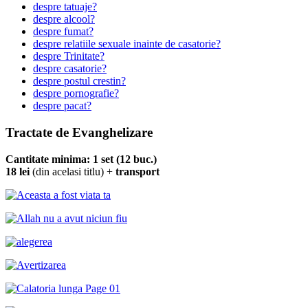
despre tatuaje?
despre alcool?
despre fumat?
despre relatiile sexuale inainte de casatorie?
despre Trinitate?
despre casatorie?
despre postul crestin?
despre pornografie?
despre pacat?
Tractate de Evanghelizare
Cantitate minima: 1 set (12 buc.)
18 lei
(din acelasi titlu) +
transport