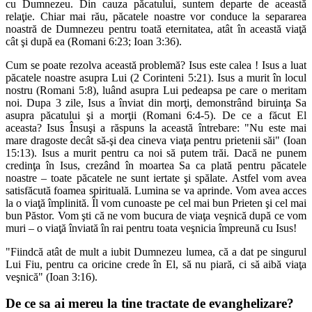
cu Dumnezeu. Din cauza păcatului, suntem departe de această
relaţie. Chiar mai rău, păcatele noastre vor conduce la separarea
noastră de Dumnezeu pentru toată eternitatea, atât în această viaţă
cât şi după ea (Romani 6:23; Ioan 3:36).
Cum se poate rezolva această problemă? Isus este calea ! Isus a luat
păcatele noastre asupra Lui (2 Corinteni 5:21). Isus a murit în locul
nostru (Romani 5:8), luând asupra Lui pedeapsa pe care o meritam
noi. Dupa 3 zile, Isus a înviat din morţi, demonstrând biruinţa Sa
asupra păcatului şi a morţii (Romani 6:4-5). De ce a făcut El
aceasta? Isus Însuşi a răspuns la această întrebare: "Nu este mai
mare dragoste decât să-şi dea cineva viaţa pentru prietenii săi" (Ioan
15:13). Isus a murit pentru ca noi să putem trăi. Dacă ne punem
credinţa în Isus, crezând în moartea Sa ca plată pentru păcatele
noastre – toate păcatele ne sunt iertate şi spălate. Astfel vom avea
satisfăcută foamea spirituală. Lumina se va aprinde. Vom avea acces
la o viaţă împlinită. Îl vom cunoaste pe cel mai bun Prieten şi cel mai
bun Păstor. Vom şti că ne vom bucura de viaţa veşnică după ce vom
muri – o viaţă înviată în rai pentru toata veşnicia împreună cu Isus!
"Fiindcă atât de mult a iubit Dumnezeu lumea, că a dat pe singurul
Lui Fiu, pentru ca oricine crede în El, să nu piară, ci să aibă viaţa
veşnică" (Ioan 3:16).
De ce sa ai mereu la tine tractate de evanghelizare?