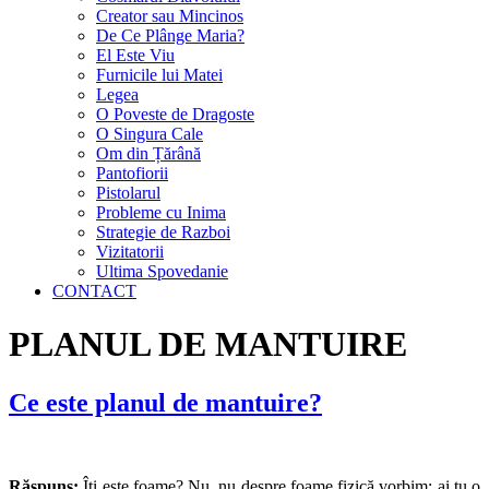
Creator sau Mincinos
De Ce Plânge Maria?
El Este Viu
Furnicile lui Matei
Legea
O Poveste de Dragoste
O Singura Cale
Om din Țărână
Pantofiorii
Pistolarul
Probleme cu Inima
Strategie de Razboi
Vizitatorii
Ultima Spovedanie
CONTACT
PLANUL DE MANTUIRE
Ce este planul de mantuire?
Răspuns:
Îţi este foame? Nu, nu despre foame fizică vorbim; ai tu o