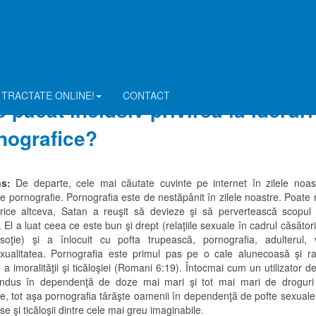
pre pornografie?
spune Biblia despre pornografie?
 TRACTATE ONLINE!
CONTACT
 pacat inclusiv privirea la lucruri
nografice?
ns:
De departe, cele mai căutate cuvinte pe internet în zilele noas
e pornografie. Pornografia este de nestăpânit în zilele noastre. Poate
rice altceva, Satan a reuşit să devieze şi să pervertească scopul re
 El a luat ceea ce este bun şi drept (relaţiile sexuale în cadrul căsători
soţie) şi a înlocuit cu pofta trupească, pornografia, adulterul, v
ualitatea. Pornografia este primul pas pe o cale alunecoasă şi r
 a imoralităţii şi ticăloşiei (Romani 6:19). Întocmai cum un utilizator d
ndus în dependenţă de doze mai mari şi tot mai mari de droguri
ce, tot aşa pornografia târăşte oamenii în dependenţă de pofte sexuale,
e şi ticăloşii dintre cele mai greu imaginabile.