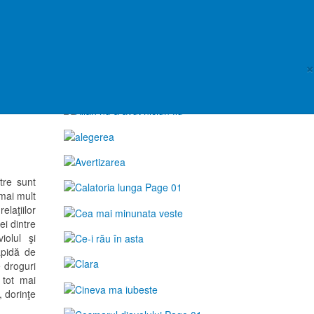
Tractate de Evanghelizare
Cantitate minima: 1 set (12 buc.)
18 lei
(din acelasi titlu) +
transport
×
tre sunt
 mai mult
laţiilor
ei dintre
iolul şi
apidă de
e droguri
 tot mai
 dorinţe