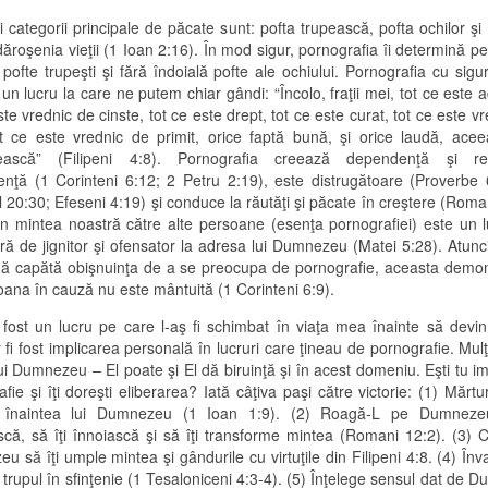
i categorii principale de păcate sunt: pofta trupească, pofta ochilor ş
ăroşenia vieţii (1 Ioan 2:16). În mod sigur, pornografia îi determină 
pofte trupeşti şi fără îndoială pofte ale ochiului. Pornografia cu sig
 un lucru la care ne putem chiar gândi: “Încolo, fraţii mei, tot ce este 
ste vrednic de cinste, tot ce este drept, tot ce este curat, tot ce este v
tot ce este vrednic de primit, orice faptă bună, şi orice laudă, ace
eţească” (Filipeni 4:8). Pornografia creează dependenţă şi rep
nţă (1 Corinteni 6:12; 2 Petru 2:19), este distrugătoare (Proverbe 
 20:30; Efeseni 4:19) şi conduce la răutăţi şi păcate în creştere (Roma
 în mintea noastră către alte persoane (esenţa pornografiei) este un l
ară de jignitor şi ofensator la adresa lui Dumnezeu (Matei 5:28). Atunc
ă capătă obişnuinţa de a se preocupa de pornografie, aceasta demo
oana în cauză nu este mântuită (1 Corinteni 6:9).
fost un lucru pe care l-aş fi schimbat în viaţa mea înainte să devin 
 fi fost implicarea personală în lucruri care ţineau de pornografie. Mulţ
i Dumnezeu – El poate şi El dă biruinţă şi în acest domeniu. Eşti tu im
fie şi îţi doreşti eliberarea? Iată câţiva paşi către victorie: (1) Mărtur
l înaintea lui Dumnezeu (1 Ioan 1:9). (2) Roagă-L pe Dumnezeu
scă, să îţi înnoiască şi să îţi transforme mintea (Romani 12:2). (3) Ce
 să îţi umple mintea şi gândurile cu virtuţile din Filipeni 4:8. (4) Înva
 trupul în sfinţenie (1 Tesaloniceni 4:3-4). (5) Înţelege sensul dat de