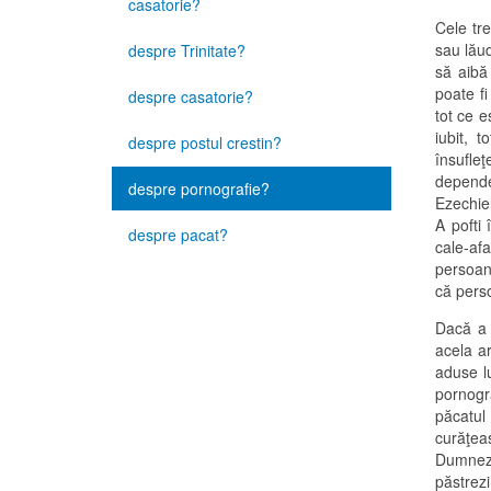
casatorie?
Cele tre
sau lăud
despre Trinitate?
să aibă 
poate fi
despre casatorie?
tot ce e
iubit, 
despre postul crestin?
însufl
depende
despre pornografie?
Ezechiel
A pofti
despre pacat?
cale-af
persoan
că pers
Dacă a 
acela ar
aduse lu
pornogra
păcatu
curăţea
Dumnezeu
păstrezi