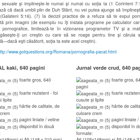
or sexuale şi implineşte-le numai şi numai cu soţia ta (1 Corinteni 7:
ază că dacă umbli plin de Duh Sfânt, nu vei putea ajunge să împlineşti
 (Galateni 5:16). (7) Ia decizii practice de a refuza să te expui porn
tă prin imagini (de exemplu nu îţi instala programe pe calculator car
 pornografice, limitează-te în vizionarea programelor TV şi a mate
 găseşte-ţi un creştin cu care să se roage pentru tine şi căruia s
ă—dacă eşti căsătorit, soţia ta este acel creştin).
ttp://www.gotquestions.org/Romana/pornografia-pacat.html
 kaki, 640 pagini
Jurnal verde crud, 640 pa
foarte gros, 640
foarte gros, 6
pagini
foarte rezistent - foi
foarte rezistent
 lipite
cusute și lipite
hârtie de calitate, de
hârtie de calit
 crem
culoare crem
pagini liniate / veline
pagini liniate /
disponibil în două
disponibil în 
:
formate:
x148mm) și A5 (148 x 210 mm).
A6 (105x148mm) și A5 (148 x 