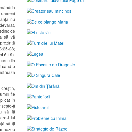
i mândria
pe oameni
uranţă nu
adevărat,
rednic de
ea să vă
rezintă
6:25-28;
ni 6:19).
ucru din
i când o
nstrează
creştin,
umiri fie
plicat în
iseşte-ţi
 să îţi
re-I lui
ţă să îţi
 Dumnezeu