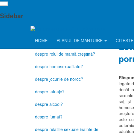
Ce spune Biblia
des
Sidebar
despre avort?
PrinturiCrestine.ro
Ce 
despre utilizarea metodelor de
HOME
PLANUL DE MANTUIRE
CITESTE
contracepţie?
Este
despre rolul de mamă creştină?
por
despre homosexualitate?
Răspu
despre jocurile de noroc?
legate d
decât o
despre tatuaje?
sexuale.
soţ şi 
despre alcool?
homosex
creştere
despre fumat?
este co
puterni
despre relatiile sexuale inainte de
păcătoas