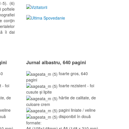
1-5). (6)
 poftele
ografiei
e conţin
rialelor
ă îi dai
gini
Jurnal albastru, 640 pagini
40
foarte gros, 640
pagini
 - foi
foarte rezistent - foi
cusute și lipite
ate, de
hârtie de calitate, de
culoare crem
 veline
pagini liniate / veline
două
disponibil în două
formate:
210 mm).
A6 (105x148mm) și A5 (148 x 210 mm).