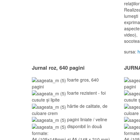
relaţiil
Realize
lumeşti
exprima
aspecte
video),
socoteal
sursa:
h
Jurnal roz, 640 pagini
JURNAL
foarte gros, 640
pagini
pagini
foarte rezistent - foi
cusute și lipite
cusute și
hârtie de calitate, de
culoare crem
culoare
pagini liniate / veline
disponibil în două
formate:
formate
A6 (105x148mm) și A5 (148 x 210 mm).
A6 (105