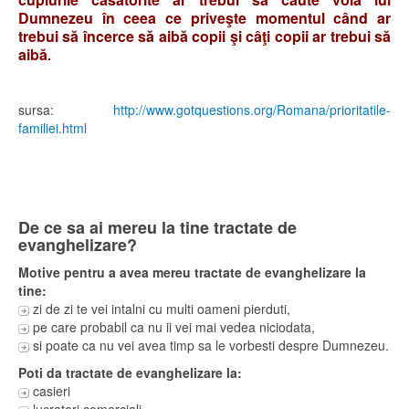
Dumnezeu în ceea ce priveşte momentul când ar
trebui să încerce să aibă copii şi câţi copii ar trebui să
aibă
.
sursa:
http://www.gotquestions.org/Romana/prioritatile-
familiei.html
De ce sa ai mereu la tine tractate de
evanghelizare?
Motive pentru a avea mereu tractate de evanghelizare la
tine:
zi de zi te vei intalni cu multi oameni pierduti,
pe care probabil ca nu ii vei mai vedea niciodata,
si poate ca nu vei avea timp sa le vorbesti despre Dumnezeu.
Poti da tractate de evanghelizare la:
casieri
lucratori comerciali