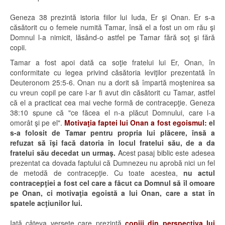
Geneza 38 prezintă istoria fiilor lui Iuda, Er şi Onan. Er s-a
căsătorit cu o femeie numită Tamar, însă el a fost un om rău şi
Domnul l-a nimicit, lăsând-o astfel pe Tamar fără soţ şi fără
copii.
Tamar a fost apoi dată ca soţie fratelui lui Er, Onan, în
conformitate cu legea privind căsătoria leviţilor prezentată în
Deuteronom 25:5-6. Onan nu a dorit să împartă moştenirea sa
cu vreun copil pe care l-ar fi avut din căsătorit cu Tamar, astfel
că el a practicat cea mai veche formă de contracepţie. Geneza
38:10 spune că "ce făcea el n-a plăcut Domnului, care l-a
omorât şi pe el".
Motivaţia faptei lui Onan a fost egoismul:
el
s-a folosit de Tamar pentru propria lui plăcere, însă a
refuzat să îşi facă datoria în locul fratelui său, de a da
fratelui său decedat un urmaş.
Acest pasaj biblic este adesea
prezentat ca dovada faptului că Dumnezeu nu aprobă nici un fel
de metodă de contracepţie. Cu toate acestea,
nu actul
contracepţiei a fost cel care a făcut ca Domnul să îl omoare
pe Onan, ci motivaţia egoistă a lui Onan, care a stat în
spatele acţiunilor lui.
Iată câteva versete care prezintă
copiii din perspectiva lui