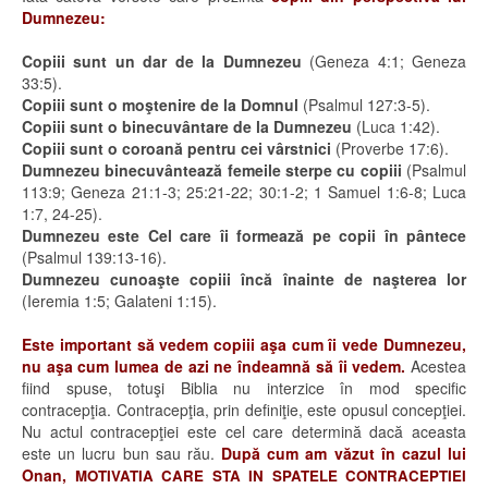
Dumnezeu:
Copiii sunt un dar de la Dumnezeu
(Geneza 4:1; Geneza
33:5).
Copiii sunt o moştenire de la Domnul
(Psalmul 127:3-5).
Copiii sunt o binecuvântare de la Dumnezeu
(Luca 1:42).
Copiii sunt o coroană pentru cei vârstnici
(Proverbe 17:6).
Dumnezeu binecuvântează femeile sterpe cu copiii
(Psalmul
113:9; Geneza 21:1-3; 25:21-22; 30:1-2; 1 Samuel 1:6-8; Luca
1:7, 24-25).
Dumnezeu este Cel care îi formează pe copii în pântece
(Psalmul 139:13-16).
Dumnezeu cunoaşte copiii încă înainte de naşterea lor
(Ieremia 1:5; Galateni 1:15).
Este important să vedem copiii aşa cum îi vede Dumnezeu,
nu aşa cum lumea de azi ne îndeamnă să îi vedem.
Acestea
fiind spuse, totuşi Biblia nu interzice în mod specific
contracepţia. Contracepţia, prin definiţie, este opusul concepţiei.
Nu actul contracepţiei este cel care determină dacă aceasta
este un lucru bun sau rău.
După cum am văzut în cazul lui
Onan,
MOTIVATIA CARE STA IN SPATELE CONTRACEPTIEI