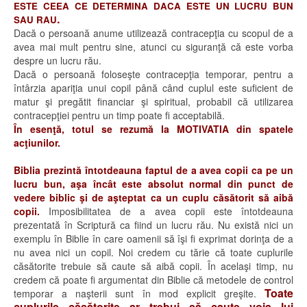
ESTE CEEA CE DETERMINA DACA ESTE UN LUCRU BUN
.
SAU RAU
Dacă o persoană anume utilizează contracepţia cu scopul de a
avea mai mult pentru sine, atunci cu siguranţă că este vorba
despre un lucru rău.
Dacă o persoană foloseşte contracepţia temporar, pentru a
întârzia apariţia unui copil până când cuplul este suficient de
matur şi pregătit financiar şi spiritual, probabil că utilizarea
contracepţiei pentru un timp poate fi acceptabilă.
În esenţă, totul se rezumă la MOTIVATIA din spatele
acţiunilor.
Biblia prezintă întotdeauna faptul de a avea copii ca pe un
lucru bun, aşa încât este absolut normal din punct de
vedere biblic şi de aşteptat ca un cuplu căsătorit să aibă
copii.
Imposibilitatea de a avea copii este întotdeauna
prezentată în Scriptură ca fiind un lucru rău. Nu există nici un
exemplu în Biblie în care oamenii să îşi fi exprimat dorinţa de a
nu avea nici un copil. Noi credem cu tărie că toate cuplurile
căsătorite trebuie să caute să aibă copii. În acelaşi timp, nu
credem că poate fi argumentat din Biblie că metodele de control
Toate
temporar a naşterii sunt în mod explicit greşite.
cuplurile căsătorite ar trebui să caute voia lui